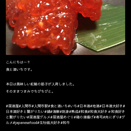
こんにちはー‼️
食と酒いちです。
本日は美味しい紅鮭の筋子が入荷しました。
そのままつまみでちびちびと。
#居酒屋#入間市#入間市駅#食と酒いち#いち#日本酒#地酒#日本酒大好き#
日本酒好きと繋がりたい#鍋#海鮮#刺身#熟成#和食#和食大好き＃和食好き
と繋がりたい#居酒屋グルメ#居酒屋めぐり#鶏の唐揚げ#寿司#肉にぎり#グ
ルメ#japanesefood#生牡蠣大好き#和牛