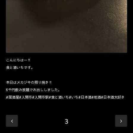
こんにちはー‼️
食と酒いちです。
本日はメカジキの照り焼き‼️
6千円飲み放題でお出ししました。
#居酒屋#入間市#入間市駅#食と酒いち#いち#日本酒#地酒#日本酒大好き
3