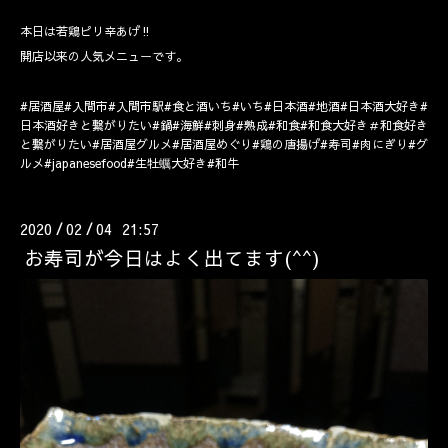
本日は若鶏ピリ辛あげ‼️
開店以来の人気メニューです。
#居酒屋#入間市#入間市駅#食と酒いち#いち#日本酒#地酒#日本酒大好き#
日本酒好きと繋がりたい#鍋#海鮮#刺身#熟成#和食#和食大好き＃和食好き
と繋がりたい#居酒屋グルメ#居酒屋めぐり#鶏の唐揚げ#寿司#肉にぎり#グ
ルメ#japanesefood#生牡蠣大好き#和牛
2020
02
04 21:57
/
/
お寿司が今日はよく出てます(^^)