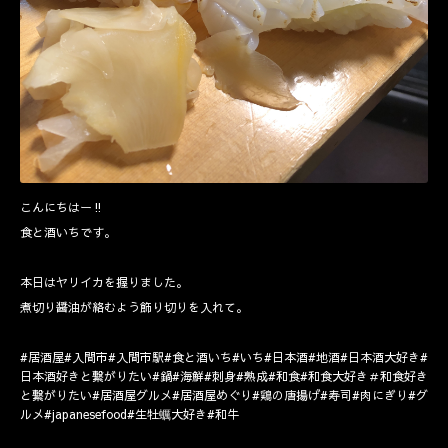
こんにちはー‼️
食と酒いちです。
本日はヤリイカを握りました。
煮切り醤油が絡むよう飾り切りを入れて。
#居酒屋#入間市#入間市駅#食と酒いち#いち#日本酒#地酒#日本酒大好き#
日本酒好きと繋がりたい#鍋#海鮮#刺身#熟成#和食#和食大好き＃和食好き
と繋がりたい#居酒屋グルメ#居酒屋めぐり#鶏の唐揚げ#寿司#肉にぎり#グ
ルメ#japanesefood#生牡蠣大好き#和牛