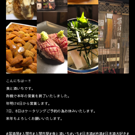
こんにちはー‼️
食と酒いちです。
昨晩で本年の営業を終了いたしました。
年明け4日から営業します。
7日、8日はケータリングご予約の為お休みいたします。
来年もよろしくお願いいたします。
#居酒屋#入間市#入間市駅#食と酒いち#いち#日本酒#地酒#日本酒大好き#