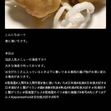
こんにちはー‼️
食と酒いちです。
本日は
当店人気メニューの海老マヨ‼️
大きな海老で作っております。
注文がたくさん入っているときは下に敷いてある春雨の揚げ物が水菜に変わ
る場合があります。
#居酒屋#入間市#入間市駅#食と酒いち#いち#日本酒#地酒#日本酒大好き#
日本酒好きと繋がりたい#鍋#海鮮#刺身#熟成#和食#和食大好き＃和食好き
と繋がりたい#居酒屋グルメ#居酒屋めぐり#鶏の唐揚げ#寿司#肉にぎり#グ
ルメ#japanesefood#生牡蠣大好き#和牛