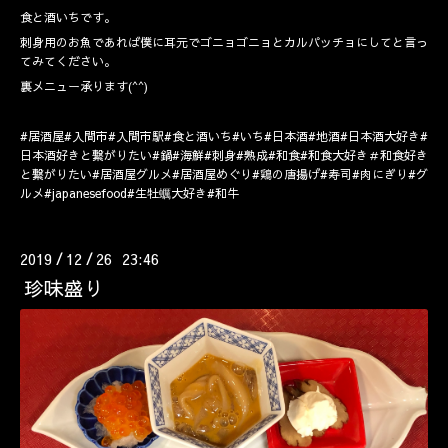
食と酒いちです。
刺身用のお魚であれば僕に耳元でゴニョゴニョとカルパッチョにしてと言っ
てみてください。
裏メニュー承ります(^^)
#居酒屋#入間市#入間市駅#食と酒いち#いち#日本酒#地酒#日本酒大好き#
日本酒好きと繋がりたい#鍋#海鮮#刺身#熟成#和食#和食大好き＃和食好き
と繋がりたい#居酒屋グルメ#居酒屋めぐり#鶏の唐揚げ#寿司#肉にぎり#グ
ルメ#japanesefood#生牡蠣大好き#和牛
2019
12
26 23:46
/
/
珍味盛り