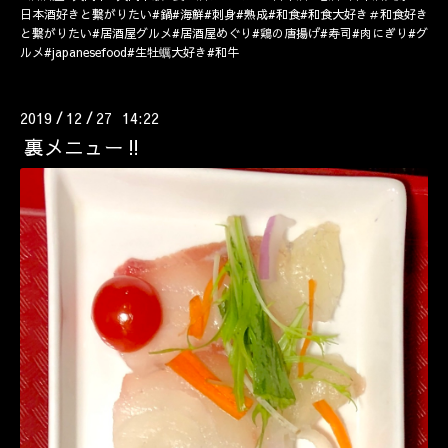
日本酒好きと繋がりたい#鍋#海鮮#刺身#熟成#和食#和食大好き＃和食好き
と繋がりたい#居酒屋グルメ#居酒屋めぐり#鶏の唐揚げ#寿司#肉にぎり#グ
ルメ#japanesefood#生牡蠣大好き#和牛
2019
12
27 14:22
/
/
裏メニュー‼️