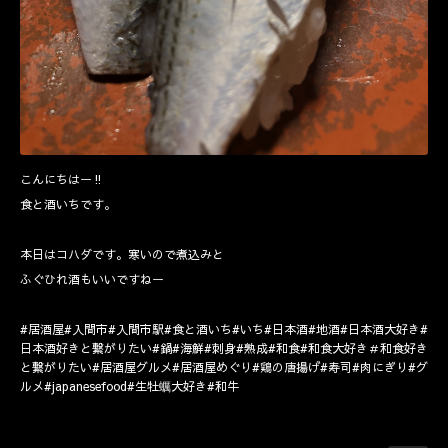
こんにちはー‼️
食と酒いちです。
本日はコハダです。寒いので煮込みと
ふぐひれ酒もいいですねー
#居酒屋#入間市#入間市駅#食と酒いち#いち#日本酒#地酒#日本酒大好き#
日本酒好きと繋がりたい#鍋#海鮮#刺身#熟成#和食#和食大好き＃和食好き
と繋がりたい#居酒屋グルメ#居酒屋めぐり#鶏の唐揚げ#寿司#肉にぎり#グ
ルメ#japanesefood#生牡蠣大好き#和牛