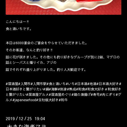
こんにちはー‼️
食と酒いちです。
本日は6000宴会のご宴会をやらせていただきました。
そのお客達、なんと釣り好き‼️
話に花が咲きました。その他にも釣り好きなグループが別に2組、マグロの
話とシーバスと煽りイカ、アジの
話でそれぞれ盛り上がりました。釣り人大歓迎です。
#居酒屋#入間市#入間市駅#食と酒いち#いち#日本酒#地酒#日本酒大好き#
日本酒好きと繋がりたい#鍋#海鮮#刺身#熟成#和食#和食大好き＃和食好き
と繋がりたい#居酒屋グルメ#居酒屋めぐり#鶏の唐揚げ#寿司#肉にぎり#グ
ルメ#japanesefood#生牡蠣大好き#和牛
2019
12
25 19:04
/
/
大きな海老マヨ