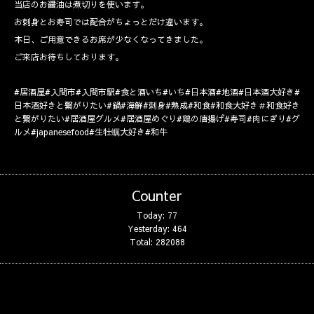
当店のお醤油は煮切りを使います。
お刺身とお寿司では配合がちょっとだけ違います。
本日、ご用意できるお席が少なくなってきました。
ご来店お待ちしております。
#居酒屋#入間市#入間市駅#食と酒いち#いち#日本酒#地酒#日本酒大好き#
日本酒好きと繋がりたい#鍋#海鮮#刺身#熟成#和食#和食大好き＃和食好き
と繋がりたい#居酒屋グルメ#居酒屋めぐり#鶏の唐揚げ#寿司#肉にぎり#グ
ルメ#japanesefood#生牡蠣大好き#和牛
Counter
Today:
77
Yesterday:
464
Total:
282088