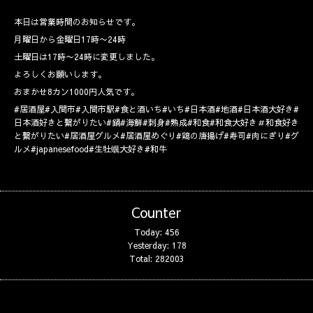
本日は営業時間のお知らせです。
月曜日から金曜日17時〜24時
土曜日は17時〜24時に変更しました。
よろしくお願いします。
おまかせ8カン1000円人気です。
#居酒屋#入間市#入間市駅#食と酒いち#いち#日本酒#地酒#日本酒大好き#
日本酒好きと繋がりたい#鍋#海鮮#刺身#熟成#和食#和食大好き＃和食好き
と繋がりたい#居酒屋グルメ#居酒屋めぐり#鶏の唐揚げ#寿司#肉にぎり#グ
ルメ#japanesefood#生牡蠣大好き#和牛
Counter
Today:
456
Yesterday:
178
Total:
282003