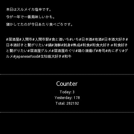
本日はスルメイカ塩辛です。
今が一年で一番美味しいかも。
寝かしてたのが今日あたり食べごろです。
#居酒屋#入間市#入間市駅#食と酒いち#いち#日本酒#地酒#日本酒大好き#
日本酒好きと繋がりたい#鍋#海鮮#刺身#熟成#和食#和食大好き＃和食好き
と繋がりたい#居酒屋グルメ#居酒屋めぐり#鶏の唐揚げ#寿司#肉にぎり#グ
ルメ#japanesefood#生牡蠣大好き#和牛
Counter
Today:
3
Yesterday:
178
Total:
282192